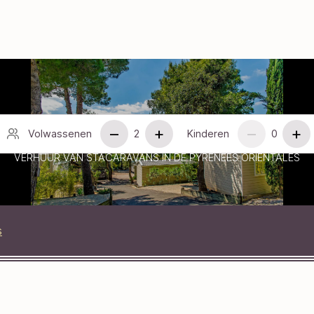
–
+
–
+
Volwassenen
2
Kinderen
0
VERHUUR VAN STACARAVANS IN DE PYRÉNÉES ORIENTALES
–
+
–
+
s