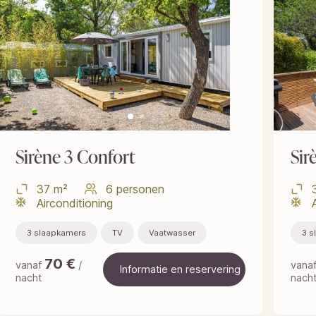
Sirène 3 Confort
Sir
37 m²
6 personen
Airconditioning
3 slaapkamers
TV
Vaatwasser
3 s
70
€
vanaf
/
vana
Informatie en reservering
nacht
nach
Informatie en reservering