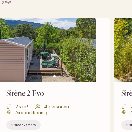
 zee.
Sirène 2 Evo
Sir
25 m²
4 personen
Airconditioning
2 slaapkamers
2 s