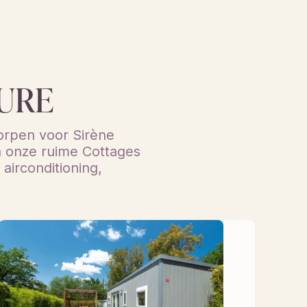
URE
worpen voor Sirène
in onze ruime Cottages
 airconditioning,