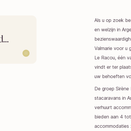
Als u op zoek be
en welzijn in Arg
nd…
bezienswaardighe
Valmarie voor u 
Le Racou, één va
vindt er ter pla
uw behoeften vo
De groep Sirène H
stacaravans in A
verhuurt accommo
bieden aan 4 tot
accommodaties zi