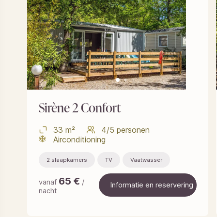
Sirène 2 Confort
33 m²
4/5 personen
Airconditioning
2 slaapkamers
TV
Vaatwasser
65
€
vanaf
/
Informatie en reservering
nacht
Informatie en reservering