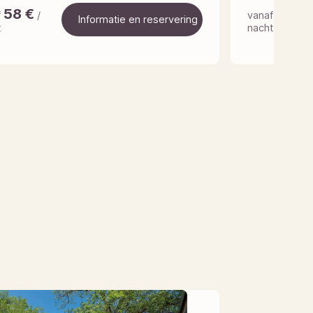
58
€
65
€
f
/
vanaf
/
Informatie en reservering
t
nacht
Informatie en reservering