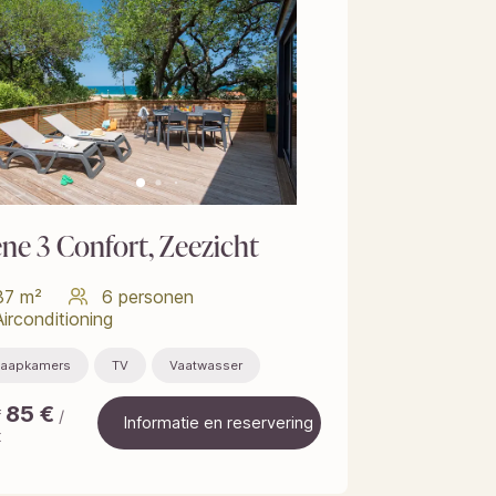
ène 3 Confort, Zeezicht
37 m²
6 personen
Airconditioning
laapkamers
TV
Vaatwasser
85
€
f
/
Informatie en reservering
t
Informatie en reservering