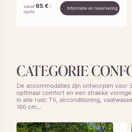
65
€
vanaf
/
Informatie en reservering
nacht
Informatie en reservering
CATEGORIE CONF
De accommodaties zijn ontworpen voor S
optimaal comfort en een strakke vormge
in alle rust: TV, airconditioning, vaatwa
160 cm…