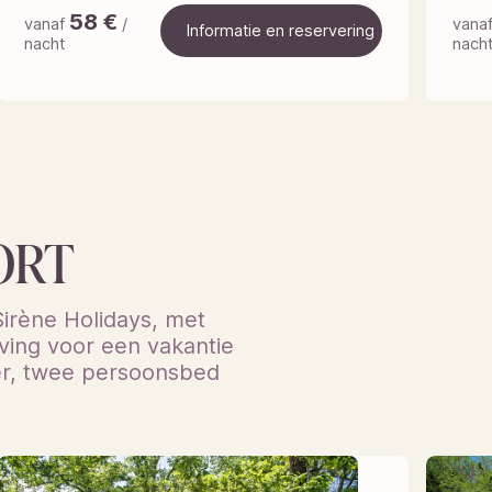
58
€
vanaf
/
vana
Informatie en reservering
nacht
nach
Informatie en reservering
ORT
irène Holidays, met
ving voor een vakantie
sser, twee persoonsbed