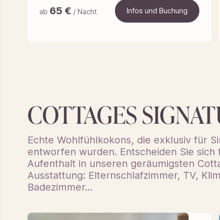
65
€
Infos und Buchung
ab
/ Nacht
Infos und Buchung
COTTAGES SIGNAT
Echte Wohlfühlkokons, die exklusiv für S
entworfen wurden. Entscheiden Sie sich f
Aufenthalt in unseren geräumigsten Cott
Ausstattung: Elternschlafzimmer, TV, Kli
Badezimmer…