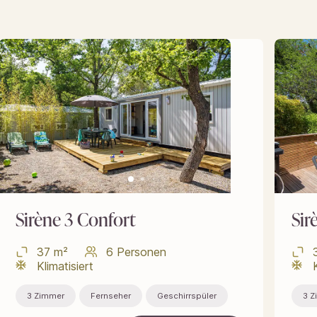
Sirène 3 Confort
Sir
37 m²
6 Personen
Klimatisiert
3 Zimmer
Fernseher
Geschirrspüler
3 Z