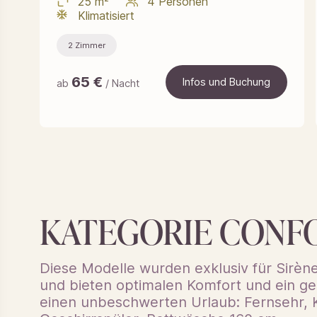
25 m²
4 Personen
Klimatisiert
2 Zimmer
65
€
Infos und Buchung
ab
/ Nacht
Infos und Buchung
KATEGORIE CONF
Diese Modelle wurden exklusiv für Sirèn
und bieten optimalen Komfort und ein ge
einen unbeschwerten Urlaub: Fernsehr, 