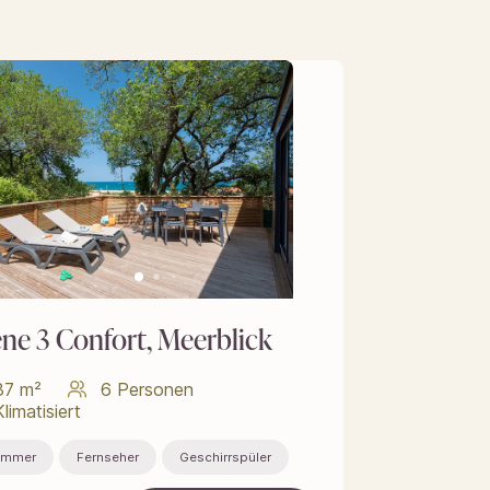
ène 3 Confort, Meerblick
37 m²
6 Personen
Klimatisiert
immer
Fernseher
Geschirrspüler