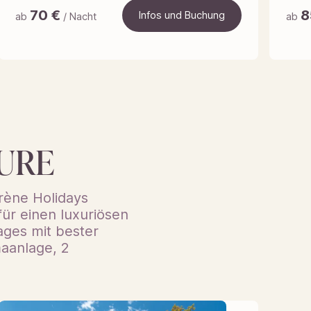
70
€
8
Infos und Buchung
ab
/ Nacht
ab
Infos und Buchung
URE
irène Holidays
ür einen luxuriösen
ages mit bester
maanlage, 2