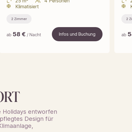
25 m²
4 Personen
Klimatisiert
2 Zimmer
2 Z
58
€
5
Infos und Buchung
ab
/ Nacht
ab
Infos und Buchung
ORT
e Holidays entworfen
pflegtes Design für
Klimaanlage,