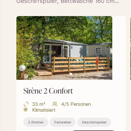
Geschirrspüler, Bettwäsche 160 cm…
Sirène 2 Confort
33 m²
4/5 Personen
Klimatisiert
2 Zimmer
Fernseher
Geschirrspüler