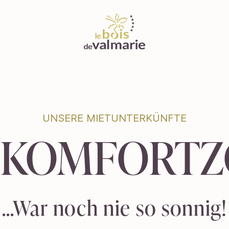
UNSERE MIETUNTERKÜNFTE
UNSERE MIETUNTERKÜNFTE
 KOMFORT
 KOMFORT
…War noch nie so sonnig!
…War noch nie so sonnig!