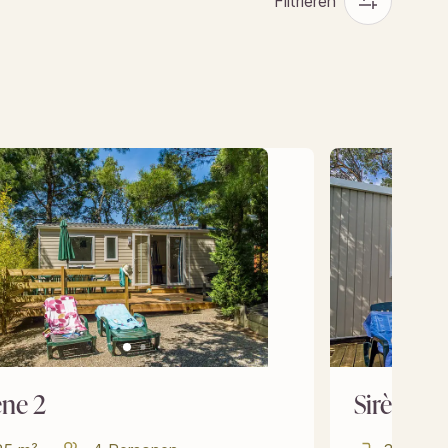
Filtrieren
ène 2
Sirène 3