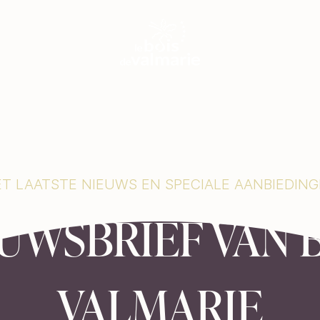
T LAATSTE NIEUWS EN SPECIALE AANBIEDIN
UWSBRIEF VAN 
VALMARIE