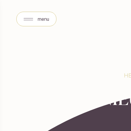
menu
menu
HE
DE NIE