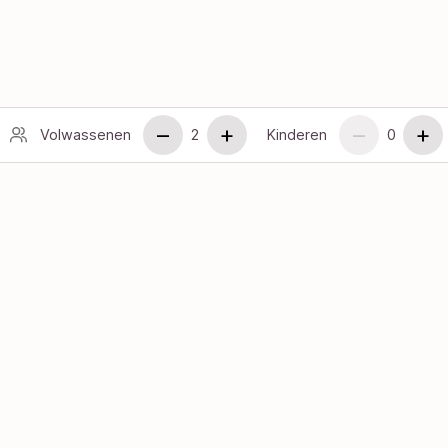
–
+
–
+
Volwassenen
2
Kinderen
0
–
+
–
+