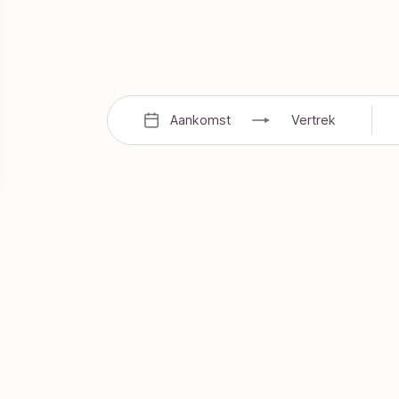
Aankomst
Vertrek
3
nieuws
&
aanbieding